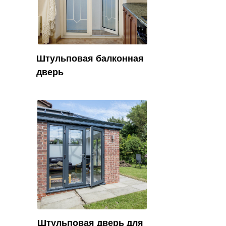
Штульповая балконная
дверь
Штульповая дверь для