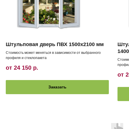
Штульповая дверь ПВХ 1500х2100 мм
Шту
140
Стоимость может меняться в зависимости от выбранного
профиля и стеклопакета
Стоимо
профил
от 24 150
р.
от 2
Заказать