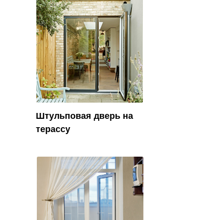
Штульповая дверь на
терассу