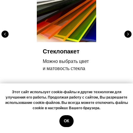
Стеклопакет
Можно выбрать цвет
и матовость стекла
Этот сайт использует cookie-файлы и другие технологии для
улучшения его работы. Продолжая работу с сайтом, Вы разрешаете
использование cookie-файлов. Вы всегда можете отключить файлы
cookie в настройках Вашего браузера.
Наши штульповые двери, Ваши
ОК
Написать в MAX
отзывы.