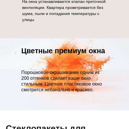
На окна устанавливается клапан приточной
вентиляции. Квартира проветривается без
шума, пыли и попадания температуры с
улицы.
Цветные премиум окна
Порошковое окрашивание одним из
200 оттенков сделает ваше окно
стильным. Цветное пластиковое окно
смотрится небанально и красиво.
Стеклопакеты для