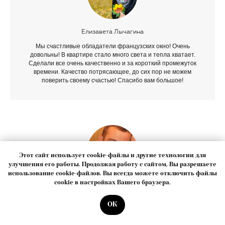
Елизавета Лычагина
Мы счастливые обладатели французских окно! Очень
довольны! В квартире стало много света и тепла хватает.
Сделали все очень качественно и за короткий промежуток
времени. Качество потрясающее, до сих пор не можем
поверить своему счастью! Спасибо вам большое!
Этот сайт использует cookie-файлы и другие технологии для
улучшения его работы. Продолжая работу с сайтом, Вы разрешаете
использование cookie-файлов. Вы всегда можете отключить файлы
cookie в настройках Вашего браузера.
Алексей В.
Установили в кухне французское угловое окно. Зимой не
ОК
Написать в MAX
холодно, света очень много, вид из окна потрясающий. Окна
не плачут. Эксплуатируем уже больше года, остались очень