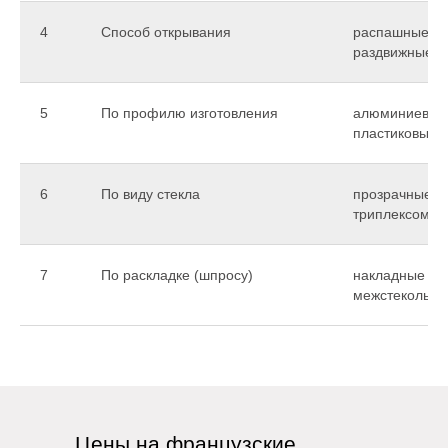
4
Способ открывания
распашные, с
раздвижные
5
По профилю изготовления
алюминиевые
пластиковые
6
По виду стекла
прозрачные, к
триплексом
7
По раскладке (шпросу)
накладные ил
межстекольн
Цены на французские